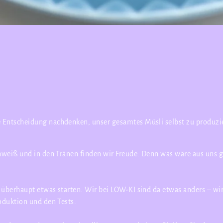
Entscheidung nachdenken, unser gesamtes Müsli selbst zu produzier
chweiß und in den Tränen finden wir Freude. Denn was wäre aus uns 
überhaupt etwas starten. Wir bei LOW-KI sind da etwas anders – wir 
oduktion und den Tests.