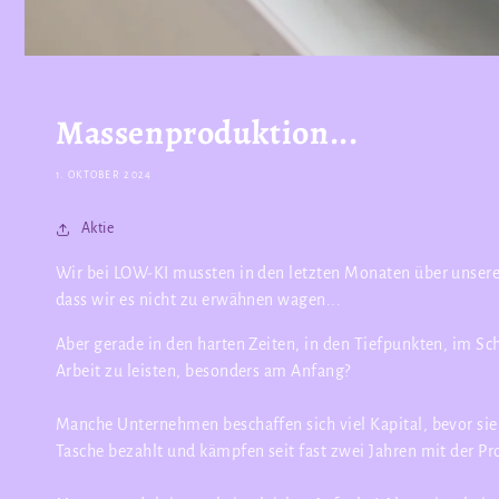
Massenproduktion...
1. OKTOBER 2024
Aktie
Wir bei LOW-KI mussten in den letzten Monaten über unsere 
dass wir es nicht zu erwähnen wagen...
Aber gerade in den harten Zeiten, in den Tiefpunkten, im S
Arbeit zu leisten, besonders am Anfang?
Manche Unternehmen beschaffen sich viel Kapital, bevor sie 
Tasche bezahlt und kämpfen seit fast zwei Jahren mit der Pr